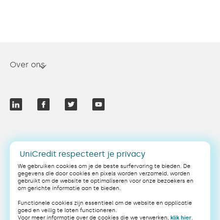
Over ons
NL
UniCredit respecteert je privacy
We gebruiken cookies om je de beste surfervaring te bieden. De
gegevens die door cookies en pixels worden verzameld, worden
gebruikt om de website te optimaliseren voor onze bezoekers en
om gerichte informatie aan te bieden.
Legal
Privacybeleid
Functionele cookies zijn essentieel om de website en applicatie
Cookiebeleid
Algemene voorwaarden
goed en veilig te laten functioneren.
Voor meer informatie over de cookies die we verwerken,
klik hier
.
Veiligheid
PSD2